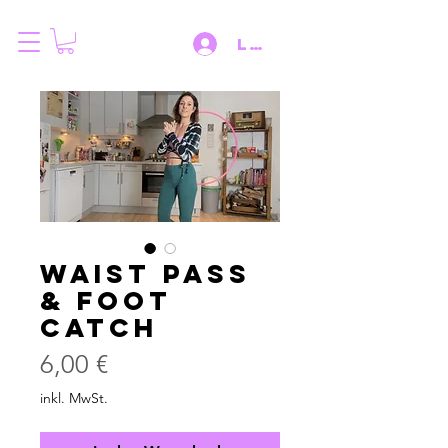
Log IN
Waist Pass
& Foot
Catch
Preis
6,00 €
inkl. MwSt.