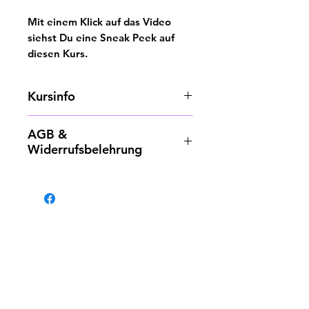
Mit einem Klick auf das Video
siehst Du eine Sneak Peek auf
diesen Kurs.
Dauer:
57 Minuten
Kursinfo
Level:
Beginner
Natürlich starten wir (wie gewohnt)
AGB &
mit einem gemeinsamen Warm-Up.
Widerrufsbelehrung
Für diesen Kurs brauchst Du einen
Dancehoop, etwas Zutrinken und
Die Widerrufsbelehrung findest Du
ggf eine Iso- oder Yogamatte.
hier:
https://www.hoopsala.de/widerrufsr
Diesmal:
Level up Waisthooping!
echt
Vortex, Infinity Vortex &
Waistbreaks. Wir steigen nochmal
Die allgemeinen
ein in die Waistbreaks, lernen was
Geschäftsbedingungen findest Du
wir während des Hüfthoopings mit
hier:
Newsletter abonnieren
unseren Armen anstellen können
https://www.hoopsala.de/agb
und finally den VORTEX und Infinity