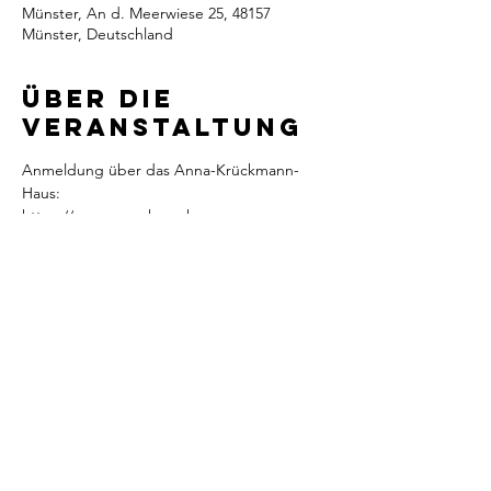
Münster, An d. Meerwiese 25, 48157
Münster, Deutschland
Über die
Veranstaltung
Anmeldung über das Anna-Krückmann-
Haus:
https://www.anna-krueckmann-
haus.de/kurssuche/kurs/Hula-Hoop-in-
Coerde/2306-6500
Newsletter abonnieren