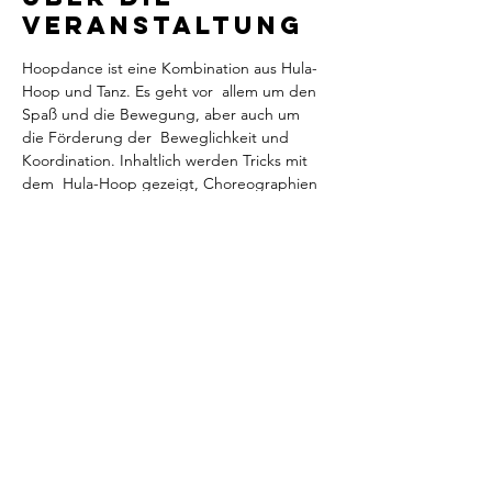
Veranstaltung
Hoopdance ist eine Kombination aus Hula-
Hoop und Tanz. Es geht vor  allem um den 
Spaß und die Bewegung, aber auch um 
die Förderung der  Beweglichkeit und 
Koordination. Inhaltlich werden Tricks mit 
dem  Hula-Hoop gezeigt, Choreographien 
einstudiert und mit etwas Hoop-Yoga 
 findet man zur inneren Balance.
Newsletter abonnieren