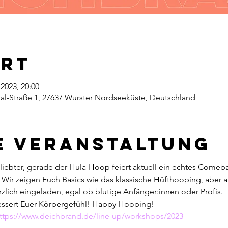
Ort
i 2023, 20:00
hal-Straße 1, 27637 Wurster Nordseeküste, Deutschland
e Veranstaltung
ebter, gerade der Hula-Hoop feiert aktuell ein echtes Comebac
ir zeigen Euch Basics wie das klassische Hüfthooping, aber auc
rzlich eingeladen, egal ob blutige Anfänger:innen oder Profis.
essert Euer Körpergefühl! Happy Hooping!
ttps://www.deichbrand.de/line-up/workshops/2023