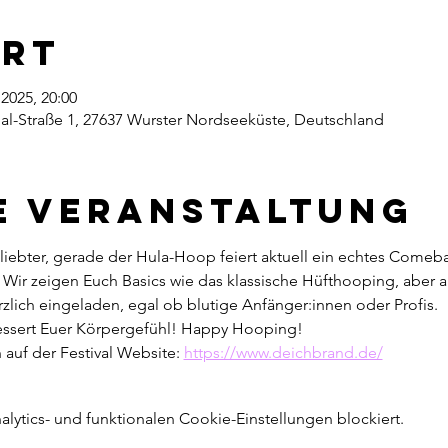
Ort
i 2025, 20:00
hal-Straße 1, 27637 Wurster Nordseeküste, Deutschland
e Veranstaltung
ebter, gerade der Hula-Hoop feiert aktuell ein echtes Comebac
ir zeigen Euch Basics wie das klassische Hüfthooping, aber auc
rzlich eingeladen, egal ob blutige Anfänger:innen oder Profis.
essert Euer Körpergefühl! Happy Hooping!
 auf der Festival Website: 
https://www.deichbrand.de/
ytics- und funktionalen Cookie-Einstellungen blockiert.