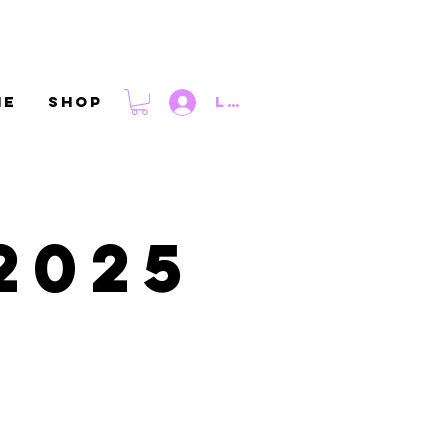
ne
Shop
Log IN
2025